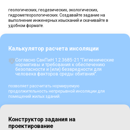
геологических, геодезических, экологических,
гидрометеорологических. Создавайте задание на
выполнение инженерных изысканий и скачивайте в
удобном формате.
Калькулятор расчета инсоляции
Согласно СанПиН 1.2.3685-21 "Гигиенические
нормативы и требования к обеспечению
безопасности и (или) безвредности для
человека факторов среды обитания".
позволяет рассчитать нормируемую
продолжительность непрерывной инсоляции для
помещений жилых зданий.
Конструктор задания на
проектирование